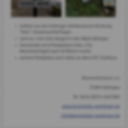
Anfahrt von den Göttinger Schillerwiesen Richtung
"Kehr", Hinweisschild folgen
nach ca. 2 km links bergauf in den Wald abbiegen
Tennishalle mit 8 Parkplätzen (inkl. 2 für
Beeinträchtigte) nach 50 Metern rechts
weitere Parkplätze nach 100m vor dem GTC-Clubhaus.
Bismarckstrasse 111
37085 Göttingen
Tel. 0049-(0)551-8207983
www.tennishalle-goettingen.de
info@tennishalle-goettingen.de