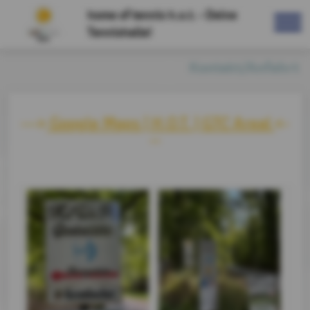
home of tennis h.o.t. - Deine
Tennishalle!
Kontakt/Anfahrt
--->
Google Maps | H.O.T. | GTC Areal
<-
--